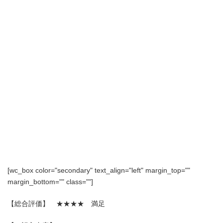
[wc_box color="secondary" text_align="left" margin_top=""
margin_bottom="" class=""]
【総合評価】 ★★★★ 満足