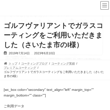
コ
ナ
ン
ビ
テ
ゲ
ン
ー
ツ
シ
へ
ョ
ゴルフヴァリアントでガラスコ
ス
ン
キ
に
ーティングをご利用いただきま
ッ
移
プ
動
した（さいたま市のI様）
最
2019年7月14日
2023年6月10日
終
更
新
トップ
コーティングブログ
コーティング実績
日
時
プレミアムコーティング
:
ゴルフヴァリアントでガラスコーティングをご利用いただきました（さいた
ま市のI様）
[wc_box color="secondary" text_align="left" margin_top=""
margin_bottom="" class=""]
ご利用データ