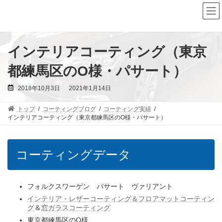
コ
ナ
ン
ビ
テ
ゲ
ン
ー
ツ
シ
へ
ョ
インテリアコーティング（東京
ス
ン
キ
に
都練馬区のO様・パサート）
ッ
移
プ
動
最
2018年10月3日
2021年1月14日
終
更
新
トップ
コーティングブログ
コーティング実績
日
時
インテリアコーティング（東京都練馬区のO様・パサート）
:
コーティングデータ
フォルクスワーゲン パサート ヴァリアント
インテリア・レザーコーティング＆フロアマットコーティン
グ
＆
窓ガラスコーティング
東京都練馬区のO様