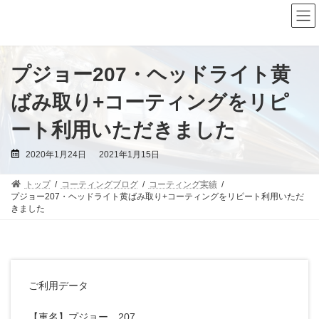
コ
ナ
ン
ビ
テ
ゲ
ン
ー
ツ
シ
へ
ョ
プジョー207・ヘッドライト黄
ス
ン
キ
に
ばみ取り+コーティングをリピ
ッ
移
プ
動
ート利用いただきました
最
2020年1月24日
2021年1月15日
終
更
新
トップ
コーティングブログ
コーティング実績
日
時
プジョー207・ヘッドライト黄ばみ取り+コーティングをリピート利用いただ
:
きました
ご利用データ
【車名】プジョー 207