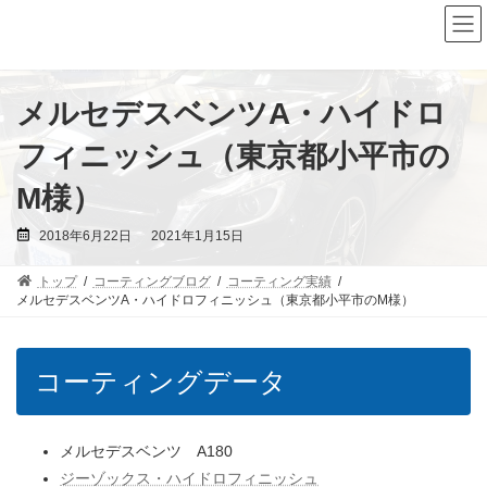
コ
ナ
ン
ビ
テ
ゲ
ン
ー
ツ
シ
へ
ョ
メルセデスベンツA・ハイドロ
ス
ン
キ
に
フィニッシュ（東京都小平市の
ッ
移
プ
動
M様）
最
2018年6月22日
2021年1月15日
終
更
新
トップ
コーティングブログ
コーティング実績
日
時
メルセデスベンツA・ハイドロフィニッシュ（東京都小平市のM様）
:
コーティングデータ
メルセデスベンツ A180
ジーゾックス・ハイドロフィニッシュ