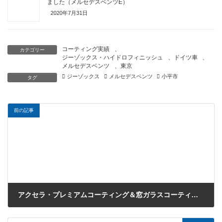
ました（メルセデスベンツE）
2020年7月31日
コーティング実績
、
カテゴリー
ジーゾックス・ハイドロフィニッシュ
、
ドイツ車
、
メルセデスベンツ
、
東京
ジーゾックス
メルセデスベンツ
小平市
タグ
前の記事
アクセラ・プレミアムコーティング＆窓ガラスコーティング（埼玉県入間市のT様）
2018年6月20日