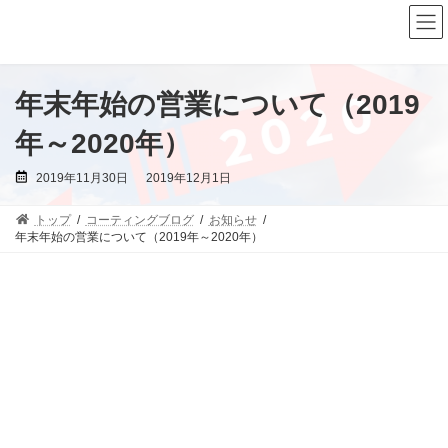
コ
ナ
ン
ビ
テ
ゲ
ン
ー
ツ
シ
へ
ョ
年末年始の営業について（2019
ス
ン
キ
に
年～2020年）
ッ
移
プ
動
最
2019年11月30日
2019年12月1日
終
更
新
トップ
コーティングブログ
お知らせ
日
時
年末年始の営業について（2019年～2020年）
: