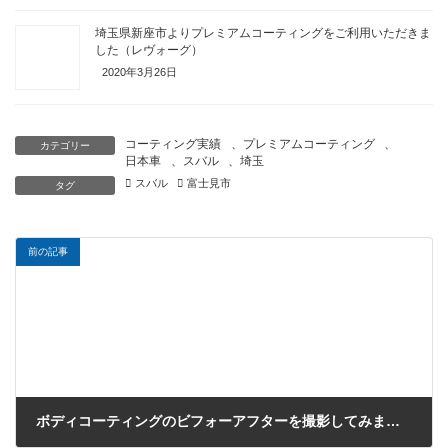
埼玉県新座市よりプレミアムコーティングをご利用いただきま
した（レヴォーグ）
2020年3月26日
コーティング実績
、
プレミアムコーティング
、
カテゴリー
日本車
、
スバル
、
埼玉
スバル
富士見市
タグ
前の記事
ボディコーティングのビフォーアフターを撮影してみました（メルセデスベンツC）