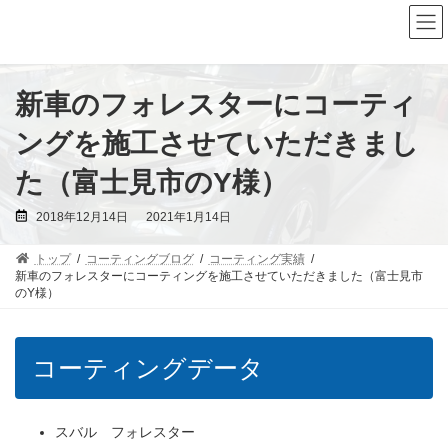
コ
ナ
ン
ビ
テ
ゲ
ン
ー
ツ
シ
へ
ョ
新車のフォレスターにコーティ
ス
ン
キ
に
ングを施工させていただきまし
ッ
移
プ
動
た（富士見市のY様）
最
2018年12月14日
2021年1月14日
終
更
新
トップ
コーティングブログ
コーティング実績
日
時
新車のフォレスターにコーティングを施工させていただきました（富士見市
:
のY様）
コーティングデータ
スバル フォレスター