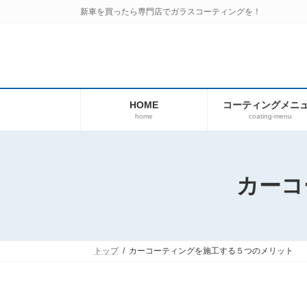
コ
ナ
新車を買ったら専門店でガラスコーティングを！
ン
ビ
テ
ゲ
ン
ー
ツ
シ
へ
ョ
ス
ン
HOME
コーティングメニ
キ
に
home
coating-menu
ッ
移
プ
動
カーコ
トップ
カーコーティングを施工する５つのメリット