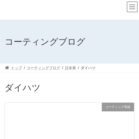
コ
ナ
ン
ビ
テ
ゲ
ン
ー
ツ
シ
へ
ョ
ス
ン
コーティングブログ
キ
に
ッ
移
プ
動
トップ
コーティングブログ
日本車
ダイハツ
ダイハツ
コーティング実績