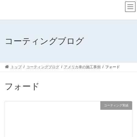
コ
ナ
ン
ビ
テ
ゲ
ン
ー
ツ
シ
へ
ョ
ス
ン
コーティングブログ
キ
に
ッ
移
プ
動
トップ
コーティングブログ
アメリカ車の施工事例
フォード
フォード
コーティング実績