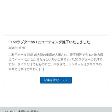
F150ラプターSVTにコーティング施工いたしました
2016年7月7日
ご利用データ 詳細 超大型の車両が入庫され、正直間近で見ると迫力満
点です＾＾ なかなか見られない希少な車です♪ F150ラプターのSVTで
すが、タイヤだけでもものすごい大きさで、ボンネットはプリウスの
車高とそれほど変わら […]
記事を読む ＞＞
はじめてご利用のお客様へ