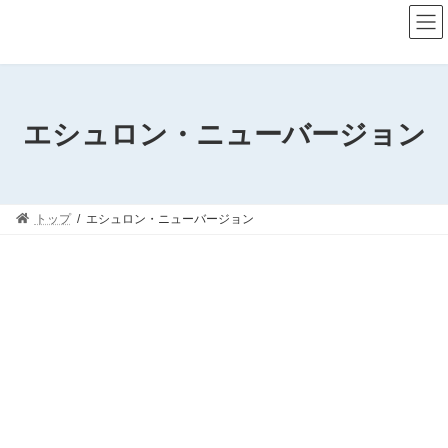
コ
ナ
ン
ビ
テ
ゲ
ン
ー
ツ
シ
へ
ョ
ス
ン
エシュロン・ニューバージョン
キ
に
ッ
移
プ
動
トップ
エシュロン・ニューバージョン