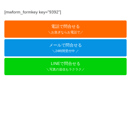
[mwform_formkey key="9392"]
電話で問合せる
＼お急ぎならお電話で／
メールで問合せる
＼24時間受付中 ／
LINEで問合せる
＼写真の送信もラクラク／