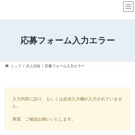
コ
ナ
ン
ビ
テ
ゲ
ン
ー
ツ
シ
へ
ョ
ス
ン
応募フォーム入力エラー
キ
に
ッ
移
プ
動
トップ
求人情報
応募フォーム入力エラー
入力内容に誤り、もしくは必須入力欄が入力されていませ
ん。
再度、ご確認お願いいたします。