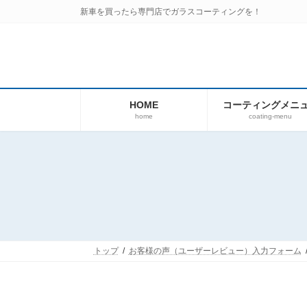
コ
ナ
新車を買ったら専門店でガラスコーティングを！
ン
ビ
テ
ゲ
ン
ー
ツ
シ
へ
ョ
ス
ン
HOME
コーティングメニ
キ
に
home
coating-menu
ッ
移
プ
動
トップ
お客様の声（ユーザーレビュー）入力フォーム