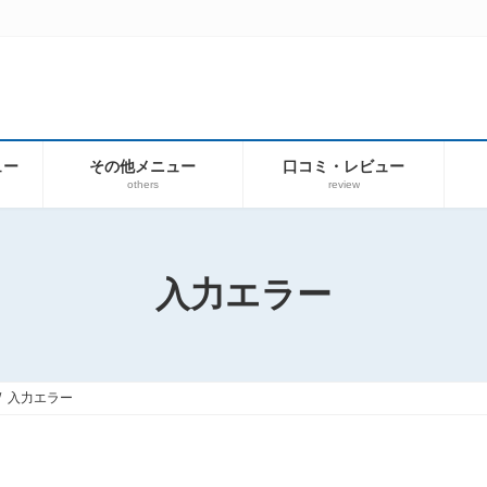
ュー
その他メニュー
口コミ・レビュー
others
review
入力エラー
入力エラー