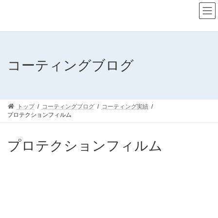
コ
ナ
ン
ビ
テ
ゲ
ン
ー
ツ
シ
へ
ョ
ス
ン
コーティングブログ
キ
に
ッ
移
プ
動
トップ
コーティングブログ
コーティング実績
プロテクションフィルム
プロテクションフィルム