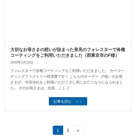
大切なお母さまの想いが詰まった形見のフォレスターで各種
コーティングをご利用いただきました（西東京市のF様）
2020年2月13日
フォレスターで各種コーティングをご利用いただきました。 カーコー
ティングファクトリー得洗隊です！ こちらのオーナー（F様）のお母
さまが、今回当社をご利用いただく少し前にお亡くなりになられまし
た。 そのお母さまは、生前、こ […]
記事を読む ＞＞
投
固
固
1
2
»
定
定