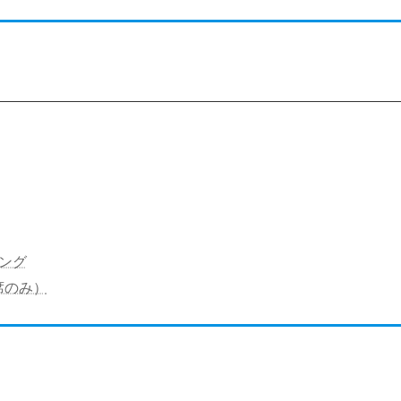
ング
席のみ）