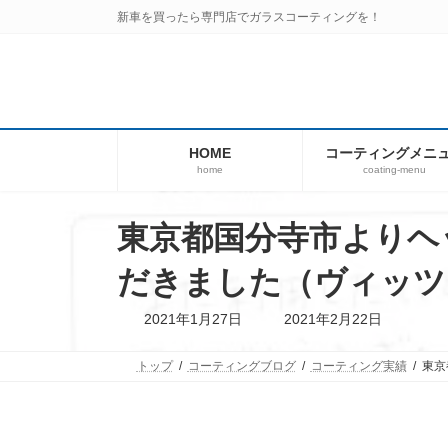
コ
ナ
新車を買ったら専門店でガラスコーティングを！
ン
ビ
テ
ゲ
ン
ー
ツ
シ
へ
ョ
ス
ン
HOME
コーティングメニ
キ
に
home
coating-menu
ッ
移
プ
動
東京都国分寺市よりヘ
だきました（ヴィッツ
最
2021年1月27日
2021年2月22日
終
更
新
トップ
コーティングブログ
コーティング実績
東京
日
時
: