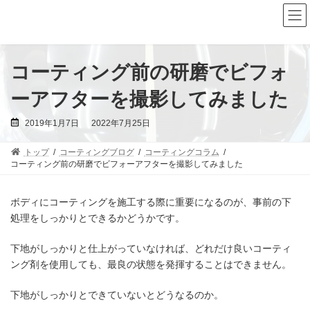
コ
ナ
ン
ビ
テ
ゲ
ン
ー
ツ
シ
へ
ョ
コーティング前の研磨でビフォ
ス
ン
キ
に
ーアフターを撮影してみました
ッ
移
プ
動
最
2019年1月7日
2022年7月25日
終
更
新
トップ
コーティングブログ
コーティングコラム
日
時
コーティング前の研磨でビフォーアフターを撮影してみました
:
ボディにコーティングを施工する際に重要になるのが、事前の下
処理をしっかりとできるかどうかです。
下地がしっかりと仕上がっていなければ、どれだけ良いコーティ
ング剤を使用しても、最良の状態を発揮することはできません。
下地がしっかりとできていないとどうなるのか。